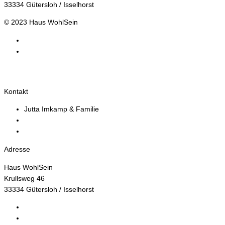
33334 Gütersloh / Isselhorst
© 2023 Haus WohlSein
Impressum
Datenschutz
Facebook
Twitter
Kontakt
Jutta Imkamp & Familie
info@haus-wohlsein.de
0176 61323575
Adresse
Haus WohlSein
Krullsweg 46
33334 Gütersloh / Isselhorst
Impressum
Datenschutz