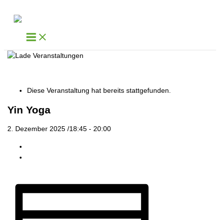
Zum Inhalt springen
« Alle Veranstaltungen
Diese Veranstaltung hat bereits stattgefunden.
Yin Yoga
2. Dezember 2025 /18:45
-
20:00
«
Yoga meditativ
Feldenkrais: „Bewusstheit durch Bewegung“
»