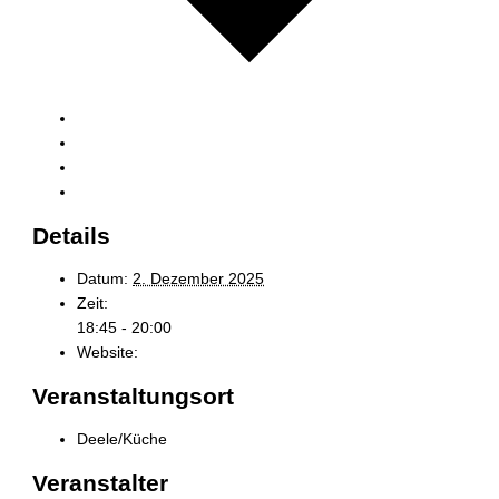
Google Kalender
iCalendar
Outlook 365
Outlook Live
Details
Datum:
2. Dezember 2025
Zeit:
18:45 - 20:00
Website:
https://www.haus-wohlsein.de/yin-yoga/
Veranstaltungsort
Deele/Küche
Veranstalter