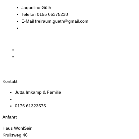
Jaqueline Güth
Telefon
0155 66375238
E-Mail
freiraum.gueth@gmail.com
Veranstalter-Website anzeigen
«
Yoga meditativ
Feldenkrais: „Bewusstheit durch Bewegung“
»
Facebook
Instagram
Kontakt
Jutta Imkamp & Familie
info@haus-wohlsein.de
0176 61323575
Anfahrt
Haus WohlSein
Krullsweg 46